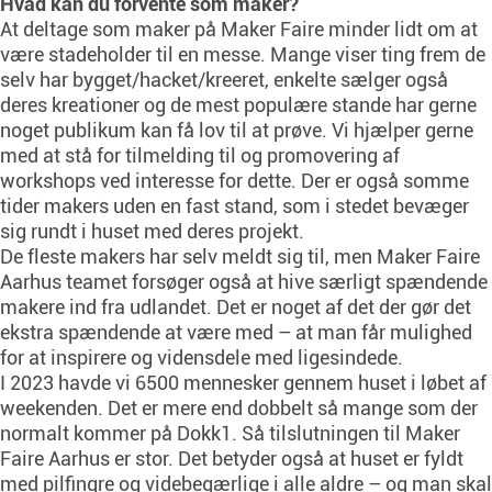
Hvad kan du forvente som maker?
At deltage som maker på Maker Faire minder lidt om at
være stadeholder til en messe. Mange viser ting frem de
selv har bygget/hacket/kreeret, enkelte sælger også
deres kreationer og de mest populære stande har gerne
noget publikum kan få lov til at prøve. Vi hjælper gerne
med at stå for tilmelding til og promovering af
workshops ved interesse for dette. Der er også somme
tider makers uden en fast stand, som i stedet bevæger
sig rundt i huset med deres projekt.
De fleste makers har selv meldt sig til, men Maker Faire
Aarhus teamet forsøger også at hive særligt spændende
makere ind fra udlandet. Det er noget af det der gør det
ekstra spændende at være med – at man får mulighed
for at inspirere og vidensdele med ligesindede.
I 2023 havde vi 6500 mennesker gennem huset i løbet af
weekenden. Det er mere end dobbelt så mange som der
normalt kommer på Dokk1. Så tilslutningen til Maker
Faire Aarhus er stor. Det betyder også at huset er fyldt
med pilfingre og videbegærlige i alle aldre – og man skal